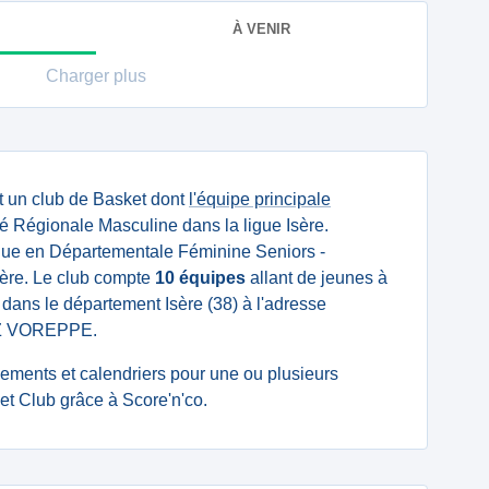
À VENIR
Charger plus
t un club de Basket dont
l'équipe principale
é Régionale Masculine dans la ligue Isère.
ue en Départementale Féminine Seniors -
Isère. Le club compte
10 équipes
allant de jeunes à
é dans le département Isère (38) à l'adresse
AZ VOREPPE.
ssements et calendriers pour une ou plusieurs
t Club grâce à Score'n'co.