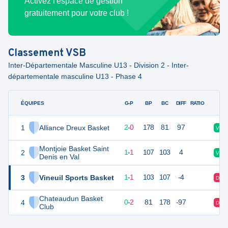
Activez l'espace de gestion
gratuitement pour votre club !
Classement
VSB
Inter-Départementale Masculine U13 - Division 2 - Inter-
départementale masculine U13 - Phase 4
ÉQUIPES
PTS
JO
G-P
BP
BC
DIFF
RATIO
F
1
Alliance Dreux Basket
4
2
2
-
0
178
81
97
V
Montjoie Basket Saint
2
3
2
1
-
1
107
103
4
V
Denis en Val
3
Vineuil Sports Basket
3
2
1
-
1
103
107
-4
D
Chateaudun Basket
4
2
2
0
-
2
81
178
-97
D
Club