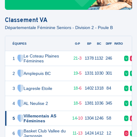
Classement
VA
Départementale Féminine Seniors - Division 2 - Poule B
ÉQUIPES
PTS
JO
G-P
BP
BC
DIFF
RATIO
F
Le Coteau Plaines
1
45
24
21
-
3
1378
1132
246
V
D
Féminines
2
Amplepuis BC
43
24
19
-
5
1331
1030
301
V
V
3
Lagresle Etoile
42
24
18
-
6
1402
1318
84
V
V
4
AL Neulise 2
41
24
18
-
5
1381
1036
345
V
V
Villemontais AS
5
38
24
14
-
10
1304
1246
58
V
D
Féminines
Basket Club Vallee du
6
35
24
11
-
13
1424
1412
12
D
V
Jarnossin