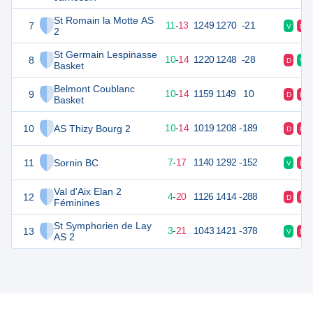
St Romain la Motte AS
7
35
24
11
-
13
1249
1270
-21
V
D
2
St Germain Lespinasse
8
34
24
10
-
14
1220
1248
-28
D
V
Basket
Belmont Coublanc
9
34
24
10
-
14
1159
1149
10
D
D
Basket
10
AS Thizy Bourg 2
34
24
10
-
14
1019
1208
-189
D
D
11
Sornin BC
31
24
7
-
17
1140
1292
-152
V
D
Val d'Aix Elan 2
12
28
24
4
-
20
1126
1414
-288
D
D
Féminines
St Symphorien de Lay
13
27
24
3
-
21
1043
1421
-378
V
D
AS 2