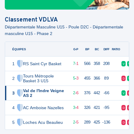
Classement
VDLVA
Départementale Masculine U15 - Poule D2C - Départementale
masculine U15 - Phase 2
ÉQUIPES
PTS
JO
G-P
BP
BC
DIFF
RATIO
F
1
RS Saint Cyr Basket
15
8
7
-
1
566
358
208
V
V
Tours Métropole
2
13
8
5
-
3
455
366
89
D
V
Basket 3 U15
Val de l'Indre Veigne
3
10
8
2
-
6
376
442
-66
V
D
AS 2
4
AC Amboise Nazelles
10
7
3
-
4
326
421
-95
D
D
5
Loches Acu Beaulieu
9
7
2
-
5
289
425
-136
D
D