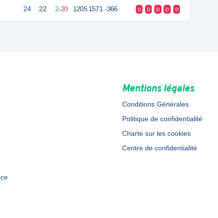
24
22
2
-
20
1205
1571
-366
D
D
D
D
D
Mentions légales
Conditions Générales
Politique de confidentialité
Charte sur les cookies
Centre de confidentialité
ace