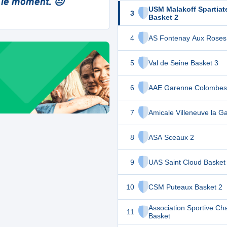
 le moment. 😔
USM Malakoff Spartiat
3
Basket 2
4
AS Fontenay Aux Roses
5
Val de Seine Basket 3
6
AAE Garenne Colombes
7
Amicale Villeneuve la G
8
ASA Sceaux 2
9
UAS Saint Cloud Basket
10
CSM Puteaux Basket 2
Association Sportive Cha
11
Basket