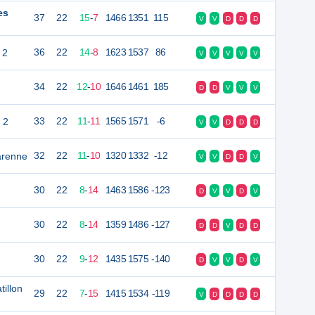
es
37
22
15
-
7
1466
1351
115
V
V
D
D
D
 2
36
22
14
-
8
1623
1537
86
V
V
V
V
V
34
22
12
-
10
1646
1461
185
D
D
V
V
V
 2
33
22
11
-
11
1565
1571
-6
V
V
D
D
D
arenne
32
22
11
-
10
1320
1332
-12
V
V
D
D
V
30
22
8
-
14
1463
1586
-123
D
V
V
D
V
30
22
8
-
14
1359
1486
-127
D
D
V
D
D
30
22
9
-
12
1435
1575
-140
D
V
V
D
V
tillon
29
22
7
-
15
1415
1534
-119
V
D
D
D
D