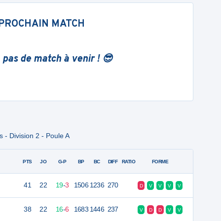
PROCHAIN MATCH
 pas de match à venir ! 😎
- Division 2 - Poule A
PTS
JO
G-P
BP
BC
DIFF
RATIO
FORME
41
22
19
-
3
1506
1236
270
D
V
V
V
V
38
22
16
-
6
1683
1446
237
V
D
D
V
V