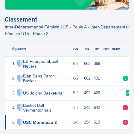
Classement
Inter-Départemental Féminin U15 - Poule A - Inter-Départemental
Féminin U15 - Phase 2
ÉQUIPES
PTS
JO
G-P
BP
BC
DIFF
RATIO
F
EB Fourchambault
1
14
8
6
-
2
663
366
Nevers
Elan Sens Paron
2
14
8
6
-
2
662
401
V
Basket
3
US Joigny Basket-ball
12
7
5
-
2
492
426
V
Basket Ball
4
9
8
1
-
7
343
642
D
Vermentonnais
5
USC Moneteau 2
8
7
1
-
6
294
619
D