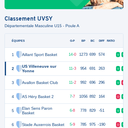
Classement
UVSY
Départementale Masculine U15 - Poule A
ÉQUIPES
PTS
JO
G-P
BP
BC
DIFF
RATIO
F
1
Aillant Sport Basket
28
14
14
-
0
1273
699
574
V
V
US Villeneuve sur
2
25
14
11
-
3
954
691
263
V
V
Yonne
3
Avallon Basket Club
24
14
11
-
2
992
696
296
V
D
4
AS Héry Basket 2
21
14
7
-
7
1056
892
164
D
V
Elan Sens Paron
5
20
14
6
-
8
778
829
-51
V
V
Basket
6
Stade Auxerrois Basket
19
14
5
-
9
785
975
-190
D
V