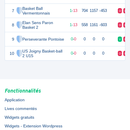
Basket Ball
7
15
14
1
-
13
704
1157
-453
D
D
Vermentonnais
Elan Sens Paron
8
15
14
1
-
13
558
1161
-603
D
D
Basket 2
9
Perseverante Pontoise
0
0
0
-
0
0
0
0
V
D
US Joigny Basket-ball
10
0
0
0
-
0
0
0
0
D
D
2 U15
Fonctionnalités
Application
Lives commentés
Widgets gratuits
Widgets - Extension Wordpress