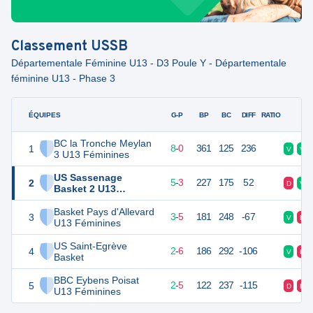
Classement
USSB
Départementale Féminine U13 - D3 Poule Y - Départementale
féminine U13 - Phase 3
ÉQUIPES
PTS
JO
G-P
BP
BC
DIFF
RATIO
F
BC la Tronche Meylan
1
16
8
8
-
0
361
125
236
V
V
3 U13 Féminines
US Sassenage
2
13
8
5
-
3
227
175
52
D
V
Basket 2 U13
Féminines
Basket Pays d'Allevard
3
11
8
3
-
5
181
248
-67
V
D
U13 Féminines
US Saint-Egrève
4
10
8
2
-
6
186
292
-106
V
D
Basket
BBC Eybens Poisat
5
9
8
2
-
5
122
237
-115
D
D
U13 Féminines