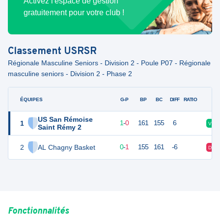
Activez l'espace de gestion
gratuitement pour votre club !
Classement
USRSR
Régionale Masculine Seniors - Division 2 - Poule P07 - Régionale
masculine seniors - Division 2 - Phase 2
ÉQUIPES
PTS
JO
G-P
BP
BC
DIFF
RATIO
F
US San Rémoise
1
3
2
1
-
0
161
155
6
V
Saint Rémy 2
2
AL Chagny Basket
2
2
0
-
1
155
161
-6
D
Fonctionnalités