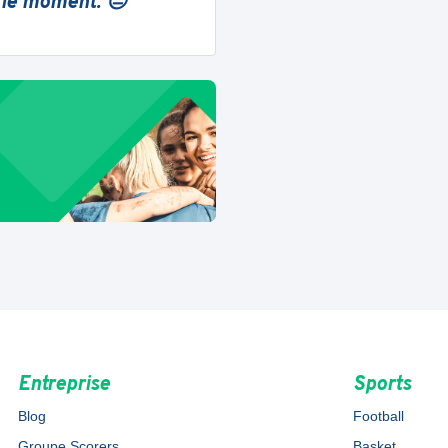
 le moment. 😔
Entreprise
Sports
Blog
Football
Groupe Scorers
Basket