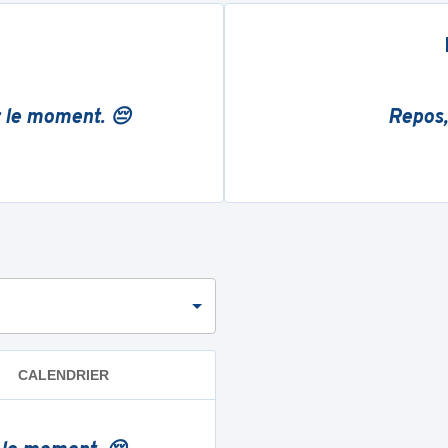
r le moment. 😔
Repos,
CALENDRIER