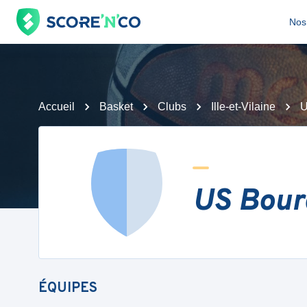
Nos 
Accueil
Basket
Clubs
Ille-et-Vilaine
U
US Bour
ÉQUIPES