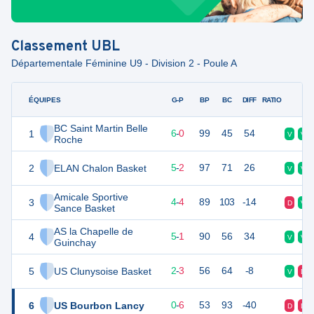
Classement
UBL
Départementale Féminine U9 - Division 2 - Poule A
ÉQUIPES
PTS
JO
G-P
BP
BC
DIFF
RATIO
F
BC Saint Martin Belle
1
12
7
6
-
0
99
45
54
V
V
Roche
2
ELAN Chalon Basket
12
7
5
-
2
97
71
26
V
V
Amicale Sportive
3
12
8
4
-
4
89
103
-14
D
V
Sance Basket
AS la Chapelle de
4
11
6
5
-
1
90
56
34
V
V
Guinchay
5
US Clunysoise Basket
7
6
2
-
3
56
64
-8
V
D
6
US Bourbon Lancy
6
6
0
-
6
53
93
-40
D
D