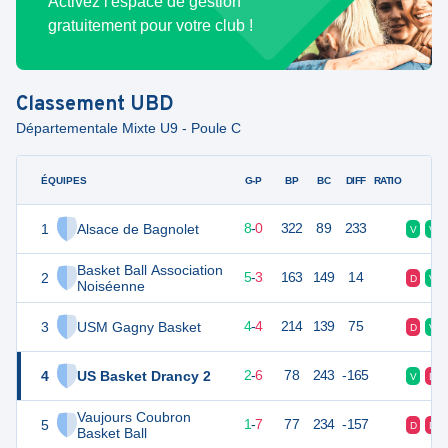
Activez l'espace de gestion
gratuitement pour votre club !
Classement
UBD
Départementale Mixte U9 - Poule C
ÉQUIPES
PTS
JO
G-P
BP
BC
DIFF
RATIO
F
1
Alsace de Bagnolet
16
8
8
-
0
322
89
233
V
V
Basket Ball Association
2
13
8
5
-
3
163
149
14
D
V
Noiséenne
3
USM Gagny Basket
12
8
4
-
4
214
139
75
D
V
4
US Basket Drancy 2
10
8
2
-
6
78
243
-165
V
D
Vaujours Coubron
5
9
8
1
-
7
77
234
-157
D
D
Basket Ball