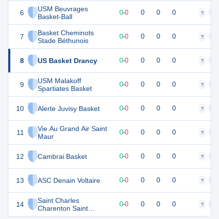
USM Beuvrages
6
0
0
0
-
0
0
0
0
?
?
Basket-Ball
Basket Cheminots
7
0
0
0
-
0
0
0
0
?
?
Stade Béthunois
8
US Basket Drancy
0
0
0
-
0
0
0
0
?
?
USM Malakoff
9
0
0
0
-
0
0
0
0
?
?
Spartiates Basket
10
Alerte Juvisy Basket
0
0
0
-
0
0
0
0
?
?
Vie Au Grand Air Saint
11
0
0
0
-
0
0
0
0
?
?
Maur
12
Cambrai Basket
0
0
0
-
0
0
0
0
?
?
13
ASC Denain Voltaire
0
0
0
-
0
0
0
0
?
?
Saint Charles
14
0
0
0
-
0
0
0
0
?
?
Charenton Saint
Maurice