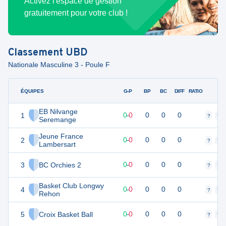
Activez l'espace de gestion
gratuitement pour votre club !
Classement
UBD
Nationale Masculine 3 - Poule F
ÉQUIPES
PTS
JO
G-P
BP
BC
DIFF
RATIO
F
EB Nilvange
1
0
0
0
-
0
0
0
0
?
?
Seremange
Jeune France
2
0
0
0
-
0
0
0
0
?
?
Lambersart
3
BC Orchies 2
0
0
0
-
0
0
0
0
?
?
Basket Club Longwy
4
0
0
0
-
0
0
0
0
?
?
Rehon
5
Croix Basket Ball
0
0
0
-
0
0
0
0
?
?