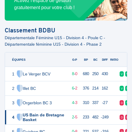
Activez l'espace de gestion
gratuitement pour votre club !
Classement
BDBU
Départementale Féminine U15 - Division 4 - Poule C -
Départementale féminine U15 - Division 4 - Phase 2
ÉQUIPES
PTS
JO
G-P
BP
BC
DIFF
RATIO
F
1
Le Verger BCV
16
8
8
-
0
680
250
430
V
V
2
Illet BC
14
8
6
-
2
376
214
162
V
V
3
Orgerblon BC 3
12
8
4
-
3
310
337
-27
D
V
US Bain de Bretagne
4
10
8
2
-
5
233
482
-249
D
D
Basket
5
Guichen BC
8
8
0
-
8
221
537
-316
D
D