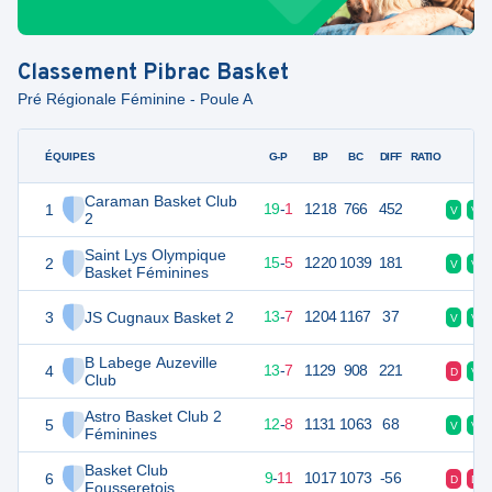
Classement
Pibrac Basket
Pré Régionale Féminine - Poule A
ÉQUIPES
PTS
JO
G-P
BP
BC
DIFF
RATIO
F
Caraman Basket Club
1
39
20
19
-
1
1218
766
452
V
V
2
Saint Lys Olympique
2
35
20
15
-
5
1220
1039
181
V
V
Basket Féminines
3
JS Cugnaux Basket 2
33
20
13
-
7
1204
1167
37
V
V
B Labege Auzeville
4
33
20
13
-
7
1129
908
221
D
V
Club
Astro Basket Club 2
5
32
20
12
-
8
1131
1063
68
V
V
Féminines
Basket Club
6
29
20
9
-
11
1017
1073
-56
D
D
Fousseretois