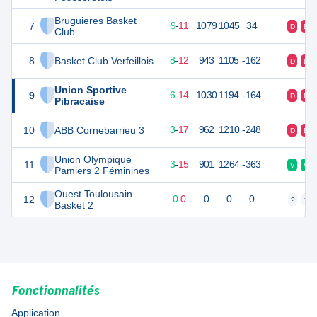
Bruguieres Basket
7
29
20
9
-
11
1079
1045
34
D
D
Club
8
Basket Club Verfeillois
28
20
8
-
12
943
1105
-162
D
D
Union Sportive
9
26
20
6
-
14
1030
1194
-164
D
D
Pibracaise
10
ABB Cornebarrieu 3
23
20
3
-
17
962
1210
-248
D
D
Union Olympique
11
21
20
3
-
15
901
1264
-363
V
V
Pamiers 2 Féminines
Ouest Toulousain
12
0
0
0
-
0
0
0
0
?
?
Basket 2
Fonctionnalités
Application