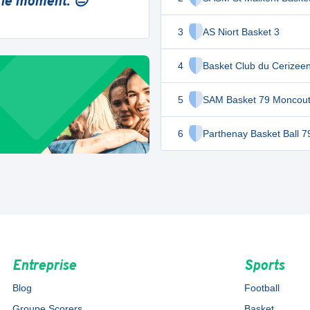
 le moment. 😔
3
AS Niort Basket 3
4
Basket Club du Cerizee
5
SAM Basket 79 Moncout
6
Parthenay Basket Ball 7
Entreprise
Sports
Blog
Football
Groupe Scorers
Basket