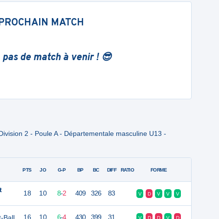
PROCHAIN MATCH
 pas de match à venir ! 😎
ivision 2 - Poule A - Départementale masculine U13 -
PTS
JO
G-P
BP
BC
DIFF
RATIO
FORME
t
18
10
8
-
2
409
326
83
V
D
V
V
V
-Ball
16
10
6
-
4
430
399
31
V
D
D
V
D