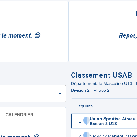
r le moment. 😔
Repos,
Classement
USAB
Départementale Masculine U13 - D
Division 2 - Phase 2
ÉQUIPES
CALENDRIER
Union Sportive Airvaul
1
Basket 2 U13
2
SASM St Maixent Basket