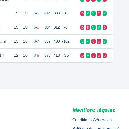
15
10
5
-
5
414
383
31
D
V
V
D
V
n
15
10
5
-
5
304
312
-8
D
D
V
V
D
ant
13
10
3
-
7
337
439
-102
V
V
D
D
V
9 2
12
10
3
-
6
378
413
-35
D
V
D
D
D
Mentions légales
Conditions Générales
Politique de confidentialité