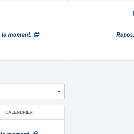
r le moment. 😔
Repos,
CALENDRIER