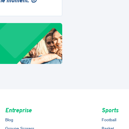
 le moment. 😔
Entreprise
Sports
Blog
Football
Groupe Scorers
Basket