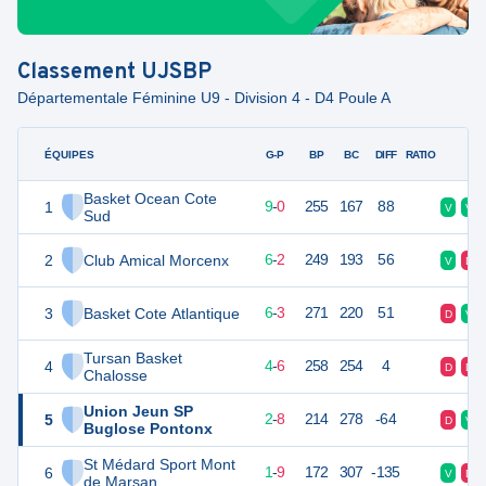
Classement
UJSBP
Départementale Féminine U9 - Division 4 - D4 Poule A
ÉQUIPES
PTS
JO
G-P
BP
BC
DIFF
RATIO
F
Basket Ocean Cote
1
29
10
9
-
0
255
167
88
V
V
Sud
2
Club Amical Morcenx
22
9
6
-
2
249
193
56
V
D
3
Basket Cote Atlantique
21
9
6
-
3
271
220
51
D
V
Tursan Basket
4
18
10
4
-
6
258
254
4
D
D
Chalosse
Union Jeun SP
5
14
10
2
-
8
214
278
-64
D
V
Buglose Pontonx
St Médard Sport Mont
6
12
10
1
-
9
172
307
-135
V
D
de Marsan