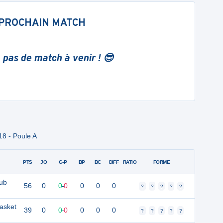
PROCHAIN MATCH
 pas de match à venir ! 😎
8 - Poule A
PTS
JO
G-P
BP
BC
DIFF
RATIO
FORME
lub
56
0
0
-
0
0
0
0
?
?
?
?
?
asket
39
0
0
-
0
0
0
0
?
?
?
?
?