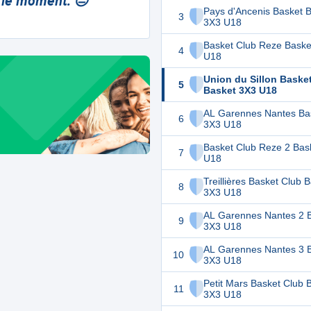
 le moment. 😔
Pays d'Ancenis Basket 
3
3X3 U18
Basket Club Reze Baske
4
U18
Union du Sillon Baske
5
Basket 3X3 U18
AL Garennes Nantes Ba
6
3X3 U18
Basket Club Reze 2 Bas
7
U18
Treillières Basket Club 
8
3X3 U18
AL Garennes Nantes 2 
9
3X3 U18
AL Garennes Nantes 3 
10
3X3 U18
Petit Mars Basket Club 
11
3X3 U18