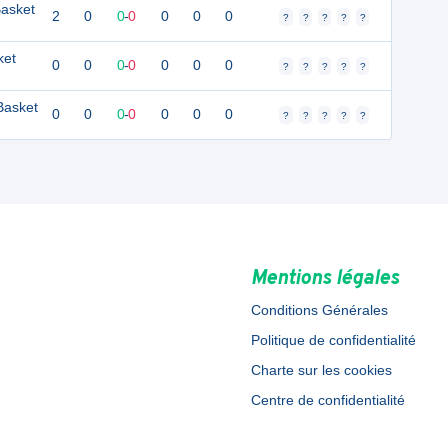
Basket
2
0
0
-
0
0
0
0
?
?
?
?
?
ket
0
0
0
-
0
0
0
0
?
?
?
?
?
Basket
0
0
0
-
0
0
0
0
?
?
?
?
?
Mentions légales
Conditions Générales
Politique de confidentialité
Charte sur les cookies
Centre de confidentialité