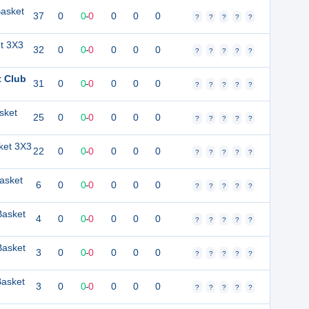
Basket
37
0
0
-
0
0
0
0
?
?
?
?
?
t 3X3
32
0
0
-
0
0
0
0
?
?
?
?
?
t Club
31
0
0
-
0
0
0
0
?
?
?
?
?
sket
25
0
0
-
0
0
0
0
?
?
?
?
?
ket 3X3
22
0
0
-
0
0
0
0
?
?
?
?
?
Basket
6
0
0
-
0
0
0
0
?
?
?
?
?
Basket
4
0
0
-
0
0
0
0
?
?
?
?
?
Basket
3
0
0
-
0
0
0
0
?
?
?
?
?
Basket
3
0
0
-
0
0
0
0
?
?
?
?
?