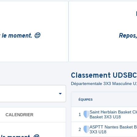
r le moment. 😔
Repos,
Classement
UDSBC
Départementale 3X3 Masculine U1
ÉQUIPES
Saint Herblain Basket C
1
CALENDRIER
Basket 3X3 U18
ASPTT Nantes Basket B
2
3X3 U18