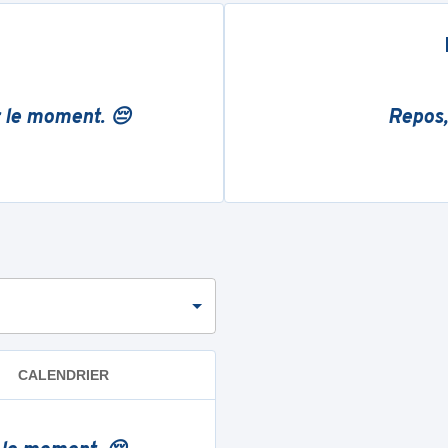
r le moment. 😔
Repos,
CALENDRIER