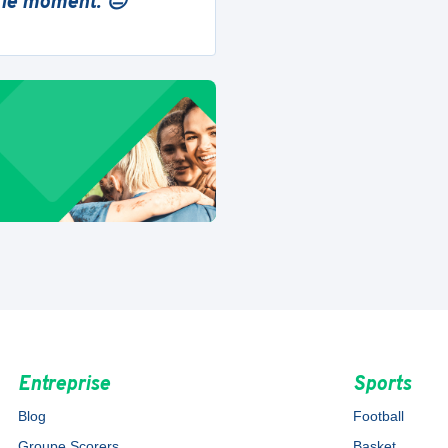
 le moment. 😔
Entreprise
Sports
Blog
Football
Groupe Scorers
Basket