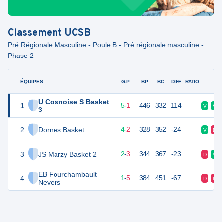
Classement
UCSB
Pré Régionale Masculine - Poule B - Pré régionale masculine -
Phase 2
ÉQUIPES
PTS
JO
G-P
BP
BC
DIFF
RATIO
F
U Cosnoise S Basket
1
11
6
5
-
1
446
332
114
V
V
3
2
Dornes Basket
10
6
4
-
2
328
352
-24
V
D
3
JS Marzy Basket 2
7
6
2
-
3
344
367
-23
D
V
EB Fourchambault
4
7
6
1
-
5
384
451
-67
D
D
Nevers