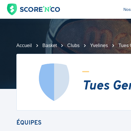
Nos 
Accueil
Basket
Clubs
Yvelines
Tues 
Tues Ge
ÉQUIPES