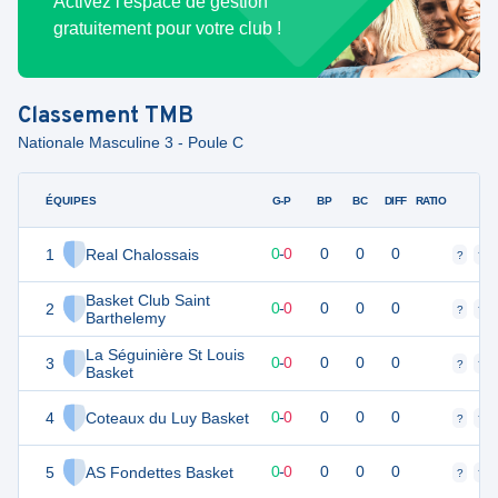
Activez l'espace de gestion
gratuitement pour votre club !
Classement
TMB
Nationale Masculine 3 - Poule C
ÉQUIPES
PTS
JO
G-P
BP
BC
DIFF
RATIO
F
1
Real Chalossais
0
0
0
-
0
0
0
0
?
?
Basket Club Saint
2
0
0
0
-
0
0
0
0
?
?
Barthelemy
La Séguinière St Louis
3
0
0
0
-
0
0
0
0
?
?
Basket
4
Coteaux du Luy Basket
0
0
0
-
0
0
0
0
?
?
5
AS Fondettes Basket
0
0
0
-
0
0
0
0
?
?