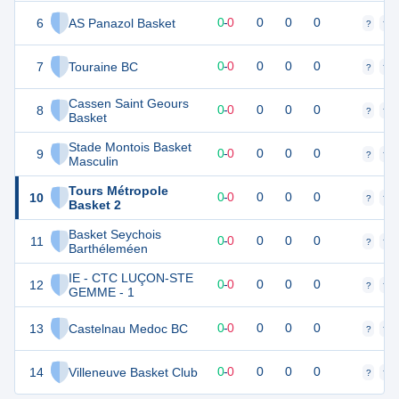
6
AS Panazol Basket
0
0
0
-
0
0
0
0
?
?
7
Touraine BC
0
0
0
-
0
0
0
0
?
?
Cassen Saint Geours
8
0
0
0
-
0
0
0
0
?
?
Basket
Stade Montois Basket
9
0
0
0
-
0
0
0
0
?
?
Masculin
Tours Métropole
10
0
0
0
-
0
0
0
0
?
?
Basket 2
Basket Seychois
11
0
0
0
-
0
0
0
0
?
?
Barthéleméen
IE - CTC LUÇON-STE
12
0
0
0
-
0
0
0
0
?
?
GEMME - 1
13
Castelnau Medoc BC
0
0
0
-
0
0
0
0
?
?
14
Villeneuve Basket Club
0
0
0
-
0
0
0
0
?
?