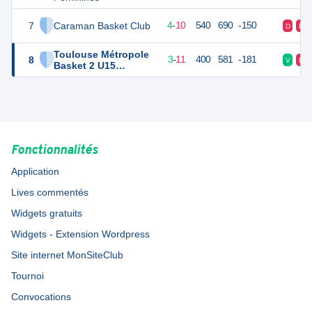
7
Caraman Basket Club
18
14
4
-
10
540
690
-150
D
D
Toulouse Métropole
8
17
14
3
-
11
400
581
-181
V
D
Basket 2 U15
Féminines
Fonctionnalités
Application
Lives commentés
Widgets gratuits
Widgets - Extension Wordpress
Site internet MonSiteClub
Tournoi
Convocations