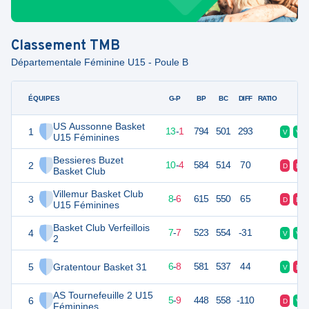
Classement
TMB
Départementale Féminine U15 - Poule B
ÉQUIPES
PTS
JO
G-P
BP
BC
DIFF
RATIO
F
US Aussonne Basket
1
27
14
13
-
1
794
501
293
V
V
U15 Féminines
Bessieres Buzet
2
24
14
10
-
4
584
514
70
D
D
Basket Club
Villemur Basket Club
3
22
14
8
-
6
615
550
65
D
D
U15 Féminines
Basket Club Verfeillois
4
21
14
7
-
7
523
554
-31
V
V
2
5
Gratentour Basket 31
20
14
6
-
8
581
537
44
V
D
AS Tournefeuille 2 U15
6
19
14
5
-
9
448
558
-110
D
V
Féminines