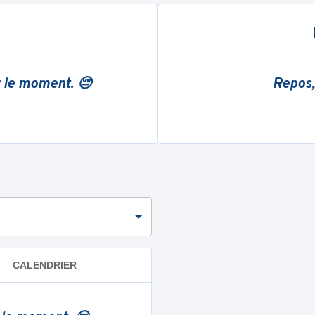
r le moment. 😔
Repos,
CALENDRIER