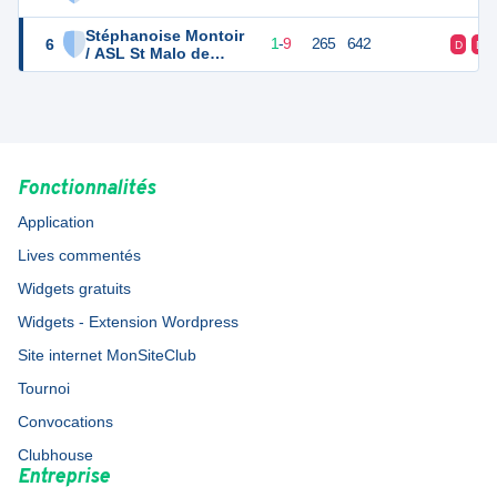
Stéphanoise Montoir
6
11
10
1
-
9
265
642
D
D
/ ASL St Malo de
Guersac
Fonctionnalités
Application
Lives commentés
Widgets gratuits
Widgets - Extension Wordpress
Site internet MonSiteClub
Tournoi
Convocations
Clubhouse
Entreprise