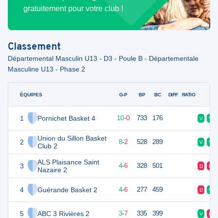
gratuitement pour votre club !
Classement
Départemental Masculin U13 - D3 - Poule B - Départementale
Masculine U13 - Phase 2
ÉQUIPES
PTS
JO
G-P
BP
BC
DIFF
RATIO
F
1
Pornichet Basket 4
20
10
10
-
0
733
176
V
V
Union du Sillon Basket
2
18
10
8
-
2
528
289
V
V
Club 2
ALS Plaisance Saint
3
14
10
4
-
6
328
501
D
D
Nazaire 2
4
Guérande Basket 2
14
10
4
-
6
277
459
D
V
5
ABC 3 Rivières 2
13
10
3
-
7
335
399
V
D