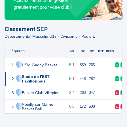
Activez l'espace de gestion
gratuitement pour votre club !
Classement
SEP
Départemental Masculin U17 - Division 5 - Poule E
ÉQUIPES
PTS
JO
G-P
BP
BC
DIFF
RATIO
F
1
USM Gagny Basket
11
6
5
-
1
539
263
V
V
Stade de l'EST
2
11
6
5
-
1
446
282
V
V
Pavillonnais
3
Basket Club Villepinte
8
6
2
-
4
263
347
D
V
Neuilly sur Marne
4
5
6
0
-
5
172
508
D
D
Basket Ball