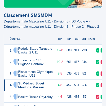
Classement
SMSMDM
Départementale Masculine U11 - Division 3 - D3 Poule A -
Départementale masculine U11 - Division 3 - Phase 2 - Phase 2
ÉQUIPES
PTS
JO
G-P
BP
BC
DIFF
RATIO
F
Pedale Stade Tarusate
1
24
12
12
-
0
609
311
298
V
V
Basket 2 U11
Union Jeun SP
2
22
12
10
-
2
661
417
244
V
D
Buglose Pontonx
Biscarrosse Olympique
3
19
12
7
-
5
535
483
52
V
D
Basket U11
St Médard Sport
4
16
12
4
-
8
457
531
-74
V
D
Mont de Marsan
5
Basket Tercis Oeyreluy
14
12
4
-
6
428
485
-57
D
V