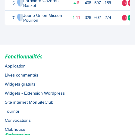
Larriviere Cazeres
5
14
12
4
-
6
408
597
-189
D
D
Basket
Jeune Union Misson
7
13
12
1
-
11
328
602
-274
D
V
Pouillon
Fonctionnalités
Application
Lives commentés
Widgets gratuits
Widgets - Extension Wordpress
Site internet MonSiteClub
Tournoi
Convocations
Clubhouse