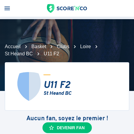
Accueil
Basket
Clubs
Loire
St Heand BC
U11 F2
U11 F2
St Heand BC
Aucun fan, soyez le premier !
DEVENIR FAN