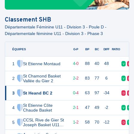
Classement
SHB
Départementale Féminine U11 - Division 3 - Poule D -
Départementale féminine U11 - Division 3 - Phase 3
ÉQUIPES
PTS
JO
G-P
BP
BC
DIFF
RATIO
F
1
St Etienne Montaud
12
4
4
-
0
88
40
48
V
D
St Chamond Basket
2
11
5
2
-
2
83
77
6
V
D
Vallée du Gier 2
3
St Heand BC 2
9
5
0
-
4
63
97
-34
D
D
St Etienne Côte
4
8
3
2
-
1
47
49
-2
V
V
Chaude Basket
CCSL Rive de Gier St
5
8
4
1
-
2
58
70
-12
D
V
Joseph Basket U11
Féminines