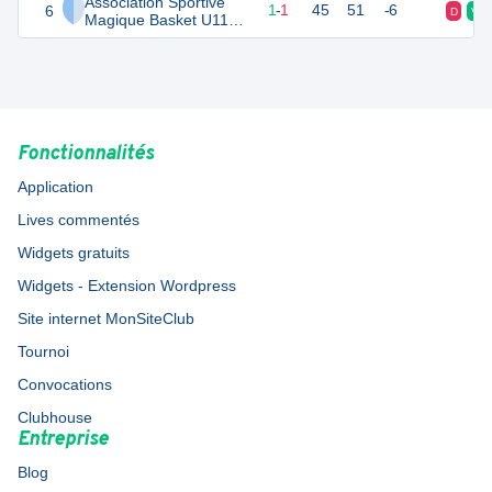
Association Sportive
6
6
3
1
-
1
45
51
-6
D
V
Magique Basket U11
Féminines
Fonctionnalités
Application
Lives commentés
Widgets gratuits
Widgets - Extension Wordpress
Site internet MonSiteClub
Tournoi
Convocations
Clubhouse
Entreprise
Blog