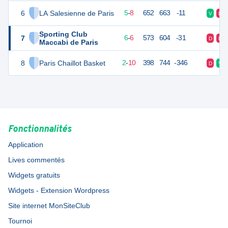
6
LA Salesienne de Paris
18
13
5
-
8
652
663
-11
V
D
Sporting Club
7
18
13
6
-
6
573
604
-31
D
D
Maccabi de Paris
8
Paris Chaillot Basket
14
12
2
-
10
398
744
-346
D
V
Fonctionnalités
Application
Lives commentés
Widgets gratuits
Widgets - Extension Wordpress
Site internet MonSiteClub
Tournoi