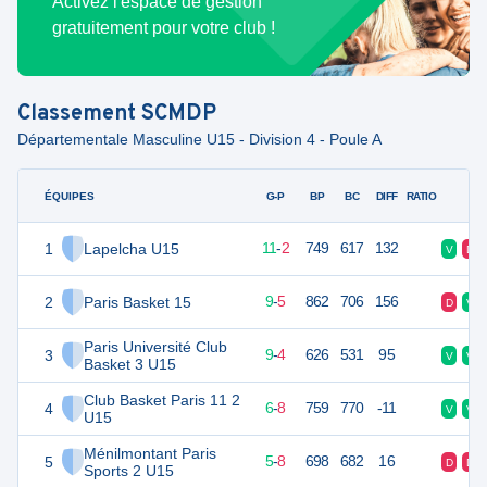
Activez l'espace de gestion
gratuitement pour votre club !
Classement
SCMDP
Départementale Masculine U15 - Division 4 - Poule A
ÉQUIPES
PTS
JO
G-P
BP
BC
DIFF
RATIO
F
1
Lapelcha U15
24
14
11
-
2
749
617
132
V
D
2
Paris Basket 15
23
14
9
-
5
862
706
156
D
V
Paris Université Club
3
22
13
9
-
4
626
531
95
V
V
Basket 3 U15
Club Basket Paris 11 2
4
20
14
6
-
8
759
770
-11
V
V
U15
Ménilmontant Paris
5
18
13
5
-
8
698
682
16
D
D
Sports 2 U15