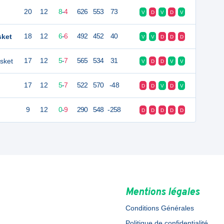
20
12
8
-
4
626
553
73
V
D
V
D
V
sket
18
12
6
-
6
492
452
40
V
V
D
D
D
asket
17
12
5
-
7
565
534
31
V
D
D
V
V
17
12
5
-
7
522
570
-48
D
D
V
D
V
9
12
0
-
9
290
548
-258
D
D
D
D
D
Mentions légales
Conditions Générales
Politique de confidentialité