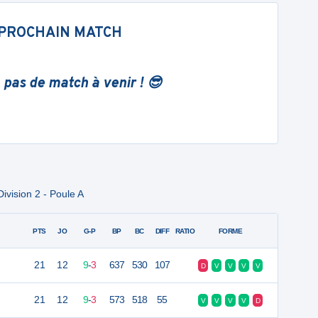
PROCHAIN MATCH
 pas de match à venir ! 😎
ivision 2 - Poule A
PTS
JO
G-P
BP
BC
DIFF
RATIO
FORME
21
12
9
-
3
637
530
107
D
V
V
V
V
21
12
9
-
3
573
518
55
V
V
V
V
D