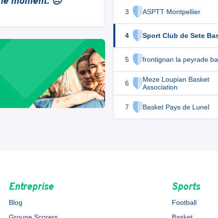
 le moment. 😔
3
ASPTT Montpellier
4
Sport Club de Sete Ba
5
frontignan la peyrade b
Meze Loupian Basket
6
Association
7
Basket Pays de Lunel
Entreprise
Sports
Blog
Football
Groupe Scorers
Basket