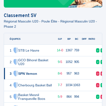
Classement
SV
Régional Masculin U20 - Poule Élite - Régional Masculin U20 -
Phase 2
ÉQUIPES
PTS
JO
G-P
BP
BC
DIFF
RATIO
F
1
STB Le Havre
28
14
14
-
0
1367
759
V
V
GCO Bihorel Basket
2
23
14
9
-
5
1052
905
V
V
U20
3
SPN Vernon
22
14
8
-
6
957
963
D
D
4
Cherbourg Basket Ball
21
14
7
-
7
1034
1063
D
V
Basket Mesnil
5
19
14
5
-
9
864
994
V
D
Franqueville Boos