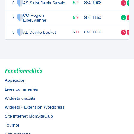
6
AS Saint Denis Sanvic
19
14
5
-
9
884
1008
D
V
CO Région
7
19
14
5
-
9
986
1150
V
D
Elbeuvienne
8
AL Déville Basket
17
14
3
-
11
874
1176
D
D
Fonctionnalités
Application
Lives commentés
Widgets gratuits
Widgets - Extension Wordpress
Site internet MonSiteClub
Tournoi