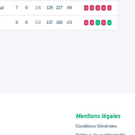
ll
7
6
1
-
5
129
227
-98
D
D
D
D
D
6
6
2
-
2
137
160
-23
D
D
V
D
V
Mentions légales
Conditions Générales