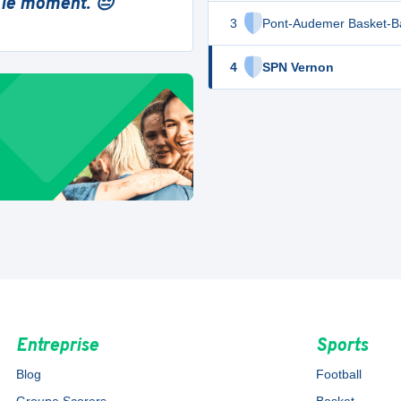
 le moment. 😔
3
Pont-Audemer Basket-Ba
4
SPN Vernon
Entreprise
Sports
Blog
Football