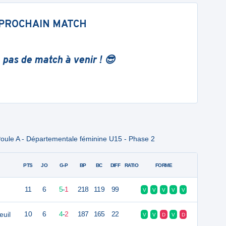
PROCHAIN MATCH
 pas de match à venir ! 😎
oule A - Départementale féminine U15 - Phase 2
PTS
JO
G-P
BP
BC
DIFF
RATIO
FORME
11
6
5
-
1
218
119
99
V
V
V
V
V
euil
10
6
4
-
2
187
165
22
V
V
D
V
D