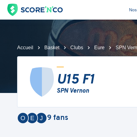
Nos 
Accueil
Basket
Clubs
Eure
SPN Ver
U15 F1
SPN Vernon
9
fans
O
E
J