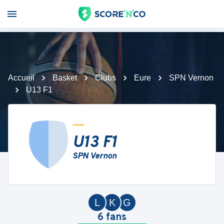
Accueil
Basket
Clubs
Eure
SPN Vernon
U13 F1
U13 F1
SPN Vernon
L
K
G
6
fans