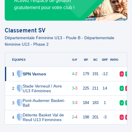
Activez l'espace de gestion
gratuitement pour votre club !
Classement
SV
Départementale Féminine U13 - Poule B - Départementale
féminine U13 - Phase 2
ÉQUIPES
PTS
JO
G-P
BP
BC
DIFF
RATIO
F
1
SPN Vernon
10
6
4
-
2
179
191
-12
D
V
Stade Verneuil / Avre
2
9
6
3
-
3
225
211
14
V
D
U13 Féminines
Pont-Audemer Basket-
3
9
6
3
-
3
184
183
1
V
V
Ball
Détente Basket Val de
4
8
6
2
-
4
198
201
-3
D
D
Reuil U13 Féminines