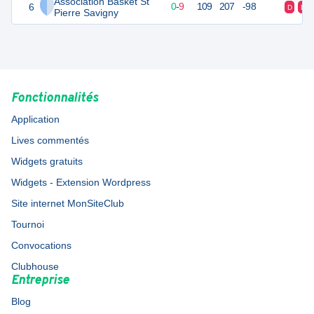
Association Basket St
6
11
10
0
-
9
109
207
-98
D
D
Pierre Savigny
Fonctionnalités
Application
Lives commentés
Widgets gratuits
Widgets - Extension Wordpress
Site internet MonSiteClub
Tournoi
Convocations
Clubhouse
Entreprise
Blog