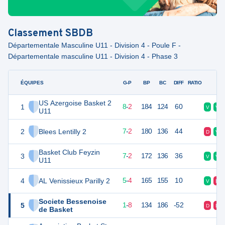
Classement
SBDB
Départementale Masculine U11 - Division 4 - Poule F -
Départementale masculine U11 - Division 4 - Phase 3
ÉQUIPES
PTS
JO
G-P
BP
BC
DIFF
RATIO
F
US Azergoise Basket 2
1
26
10
8
-
2
184
124
60
V
V
U11
2
Blees Lentilly 2
25
10
7
-
2
180
136
44
D
V
Basket Club Feyzin
3
23
10
7
-
2
172
136
36
V
V
U11
4
AL Venissieux Parilly 2
21
10
5
-
4
165
155
10
V
D
Societe Bessenoise
5
13
10
1
-
8
134
186
-52
D
D
de Basket