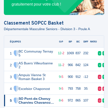
gratuitement pour votre club !
Classement
SOPCC Basket
Départementale Masculine Seniors - Division 3 - Poule A
ÉQUIPES
PTS
JO
G-P
BP
BC
DIFF
RATIO
F
BC Communay Ternay
1
26
14
12
-
2
1069
837
232
V
V
5
AS Buers Villeurbanne
2
24
14
11
-
2
966
842
124
V
V
2
Ampuis Vienne St
3
23
14
9
-
5
900
912
-12
D
V
Romain Basket 3
4
Excelsior Chaponost
23
14
9
-
5
793
758
35
D
D
SO Pont-de-Cheruy
5
22
14
8
-
6
972
865
107
D
V
Charvieu Chavanoz
Basket 3