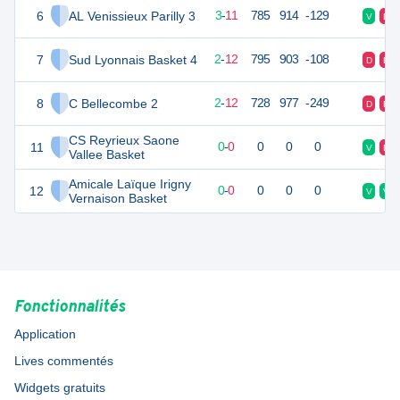
6
AL Venissieux Parilly 3
17
14
3
-
11
785
914
-129
V
D
7
Sud Lyonnais Basket 4
16
14
2
-
12
795
903
-108
D
D
8
C Bellecombe 2
16
14
2
-
12
728
977
-249
D
D
CS Reyrieux Saone
11
0
0
0
-
0
0
0
0
V
D
Vallee Basket
Amicale Laïque Irigny
12
0
0
0
-
0
0
0
0
V
V
Vernaison Basket
Fonctionnalités
Application
Lives commentés
Widgets gratuits