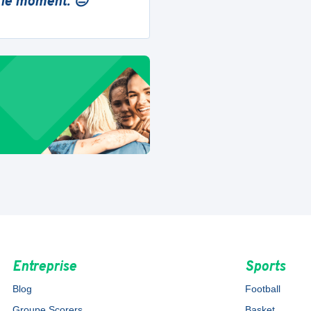
 le moment. 😔
Entreprise
Sports
Blog
Football
Groupe Scorers
Basket