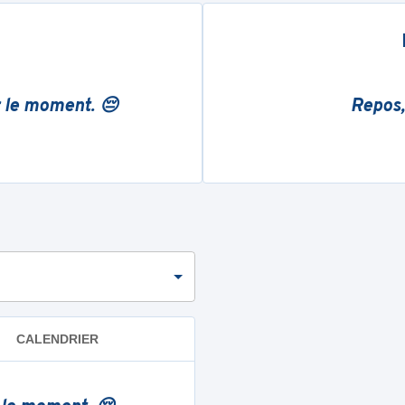
r le moment. 😔
Repos,
CALENDRIER