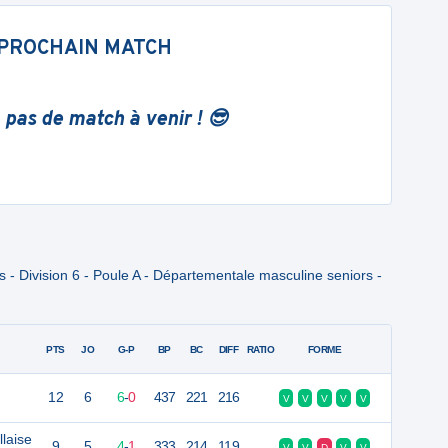
PROCHAIN MATCH
 pas de match à venir ! 😎
- Division 6 - Poule A - Départementale masculine seniors -
PTS
JO
G-P
BP
BC
DIFF
RATIO
FORME
12
6
6
-
0
437
221
216
V
V
V
V
V
laise
9
5
4
-
1
333
214
119
V
V
D
V
V