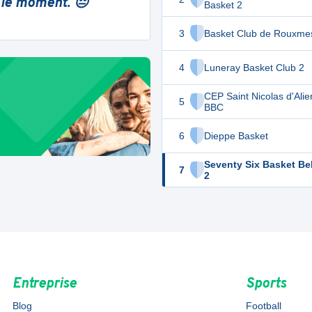
 le moment. 😔
Basket 2
3
Basket Club de Rouxmes
4
Luneray Basket Club 2
CEP Saint Nicolas d'Ali
5
BBC
6
Dieppe Basket
Seventy Six Basket Bel
7
2
Entreprise
Sports
Blog
Football