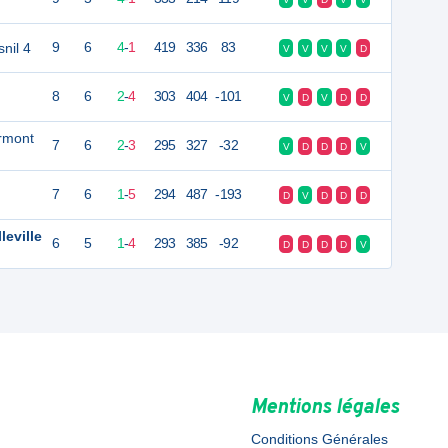
nil 4
9
6
4
-
1
419
336
83
V
V
V
V
D
8
6
2
-
4
303
404
-101
V
D
V
D
D
ermont
7
6
2
-
3
295
327
-32
V
D
D
D
V
7
6
1
-
5
294
487
-193
D
V
D
D
D
leville
6
5
1
-
4
293
385
-92
D
D
D
D
V
Mentions légales
Conditions Générales