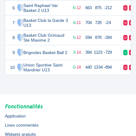
Saint Raphael Var
6
24
18
6
-
12
663
875
-212
D
D
Basket 2 U13
Basket Club la Garde 3
7
23
18
6
-
11
704
728
-24
D
D
U13
Basket Club Grimaud
8
22
18
5
-
12
594
878
-284
D
D
Ste Maxime 2
9
Brignoles Basket Ball 2
20
18
3
-
14
394
1123
-729
V
D
Union Sportive Saint
10
18
18
0
-
18
440
1334
-894
D
D
Mandrier U13
Fonctionnalités
Application
Lives commentés
Widgets gratuits