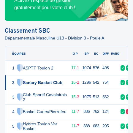
Activez l'espace de gestion
gratuitement pour votre club !
Classement
SBC
Départementale Masculine U13 - Division 3 - Poule A
ÉQUIPES
PTS
JO
G-P
BP
BC
DIFF
RATIO
F
1
ASPTT Toulon 2
35
18
17
-
1
1074
576
498
V
V
2
Sanary Basket Club
34
18
16
-
2
1296
542
754
V
V
Club Sportif Cavalairois
3
33
18
15
-
3
1075
513
562
V
V
2
4
Basket Cuers/Pierrefeu
29
18
11
-
7
886
762
124
V
D
Hyères Toulon Var
5
29
18
11
-
7
888
683
205
V
V
Basket