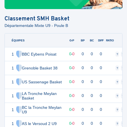
Classement
SMH Basket
Départementale Mixte U9 - Poule B
ÉQUIPES
PTS
JO
G-P
BP
BC
DIFF
RATIO
F
1
BBC Eybens Poisat
0
0
0
-
0
0
0
0
?
?
1
Grenoble Basket 38
0
0
0
-
0
0
0
0
?
?
1
US Sassenage Basket
0
0
0
-
0
0
0
0
?
?
LA Tronche Meylan
1
0
0
0
-
0
0
0
0
?
?
Basket
BC la Tronche Meylan
1
0
0
0
-
0
0
0
0
?
?
U9
1
AS le Versoud 2 U9
0
0
0
-
0
0
0
0
?
?