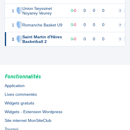
Union Seyssinet
1
0
0
0
-
0
0
0
0
?
?
Noyarey Veurey
1
Romanche Basket U9
0
0
0
-
0
0
0
0
?
?
Saint Martin d'Hères
1
0
0
0
-
0
0
0
0
?
?
Basketball 2
Fonctionnalités
Application
Lives commentés
Widgets gratuits
Widgets - Extension Wordpress
Site internet MonSiteClub
Tournoi