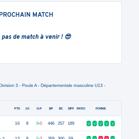
PROCHAIN MATCH
 pas de match à venir ! 😎
ivision 3 - Poule A - Départementale masculine U13 -
PTS
JO
G-P
BP
BC
DIFF
RATIO
FORME
16
8
8
-
0
446
257
189
V
V
V
V
V
s 2
13
8
5
-
3
359
300
59
V
V
D
D
V