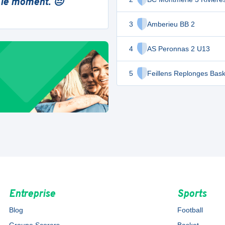
 le moment. 😔
3
Amberieu BB 2
4
AS Peronnas 2 U13
5
Feillens Replonges Bask
Entreprise
Sports
Blog
Football