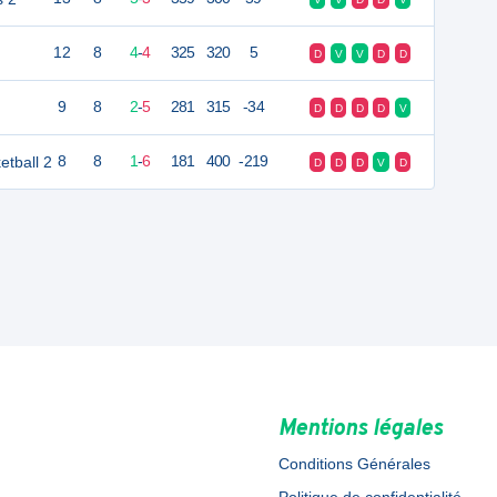
12
8
4
-
4
325
320
5
D
V
V
D
D
9
8
2
-
5
281
315
-34
D
D
D
D
V
etball 2
8
8
1
-
6
181
400
-219
D
D
D
V
D
Mentions légales
Conditions Générales