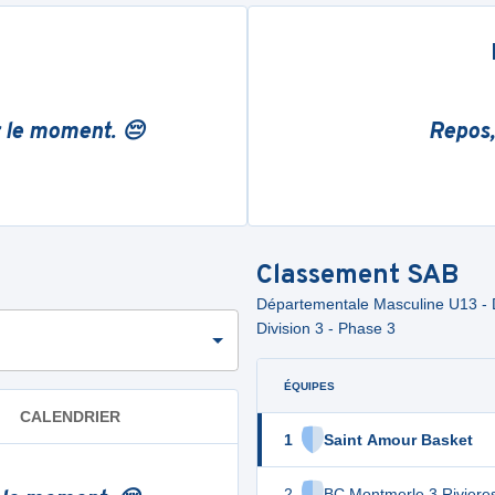
r le moment. 😔
Repos,
Classement
SAB
Départementale Masculine U13 - D
Division 3 - Phase 3
ÉQUIPES
CALENDRIER
1
Saint Amour Basket
2
BC Montmerle 3 Riviere