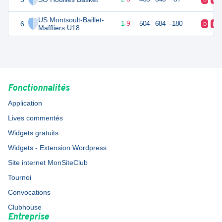
US Montsoult-Baillet-
6
11
10
1
-
9
504
684
-180
D
D
Maffliers U18
Féminines
Fonctionnalités
Application
Lives commentés
Widgets gratuits
Widgets - Extension Wordpress
Site internet MonSiteClub
Tournoi
Convocations
Clubhouse
Entreprise