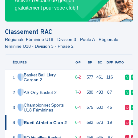
Activez l'espace de gestion
gratuitement pour votre club !
Classement
RAC
Régionale Féminine U18 - Division 3 - Poule A - Régionale
féminine U18 - Division 3 - Phase 2
ÉQUIPES
PTS
JO
G-P
BP
BC
DIFF
RATIO
F
Basket Ball Livry
1
18
10
8
-
2
577
461
116
V
V
Gargan 2
2
AS Orly Basket 2
17
10
7
-
3
580
493
87
V
V
Championnet Sports
3
16
10
6
-
4
575
530
45
D
V
U18 Féminines
4
Rueil Athletic Club 2
16
10
6
-
4
592
573
19
D
V
5
SO Houilles Basket
12
10
2
-
8
458
545
-87
D
D