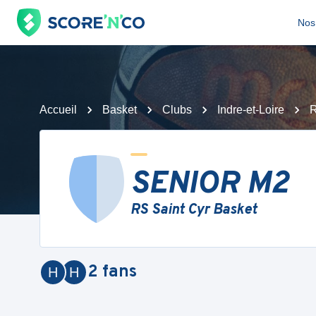
Nos 
Accueil
Basket
Clubs
Indre-et-Loire
R
SENIOR M2
RS Saint Cyr Basket
2
fans
H
H