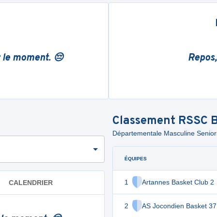
r le moment. 😔
Repos,
Classement
RSSC B
Départementale Masculine Seniors 
ÉQUIPES
1
Artannes Basket Club 2
CALENDRIER
2
AS Jocondien Basket 37