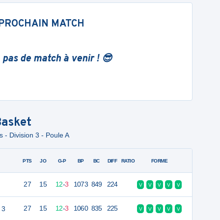
PROCHAIN MATCH
 pas de match à venir ! 😎
asket
- Division 3 - Poule A
PTS
JO
G-P
BP
BC
DIFF
RATIO
FORME
27
15
12
-
3
1073
849
224
V
V
V
V
V
 3
27
15
12
-
3
1060
835
225
V
V
V
V
V