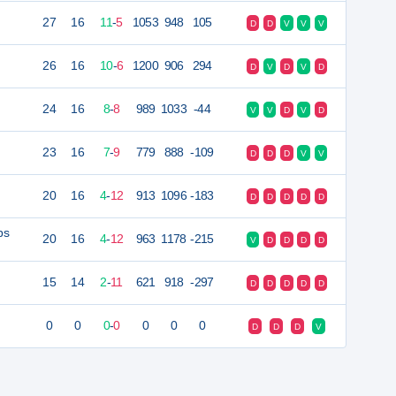
27
16
11
-
5
1053
948
105
D
D
V
V
V
26
16
10
-
6
1200
906
294
D
V
D
V
D
24
16
8
-
8
989
1033
-44
V
V
D
V
D
23
16
7
-
9
779
888
-109
D
D
D
V
V
20
16
4
-
12
913
1096
-183
D
D
D
D
D
ps
20
16
4
-
12
963
1178
-215
V
D
D
D
D
15
14
2
-
11
621
918
-297
D
D
D
D
D
0
0
0
-
0
0
0
0
D
D
D
V