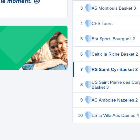
 le moment. 😔
3
AS Montlouis Basket 3
4
CES Tours
5
Ent Sport. Bourgueil 2
6
Celtic la Riche Basket 2
7
RS Saint Cyr Basket 2
US Saint Pierre des Cor
8
Basket 3
9
AC Amboise Nazelles 2
10
ES la Ville Aux Dames 4