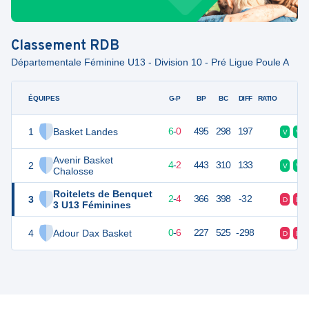
Classement
RDB
Départementale Féminine U13 - Division 10 - Pré Ligue Poule A
ÉQUIPES
PTS
JO
G-P
BP
BC
DIFF
RATIO
F
1
Basket Landes
12
6
6
-
0
495
298
197
V
V
Avenir Basket
2
10
6
4
-
2
443
310
133
V
V
Chalosse
Roitelets de Benquet
3
8
6
2
-
4
366
398
-32
D
D
3 U13 Féminines
4
Adour Dax Basket
6
6
0
-
6
227
525
-298
D
D