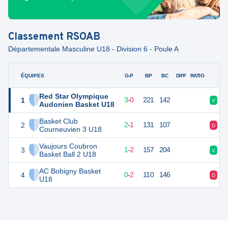
Classement
RSOAB
Départementale Masculine U18 - Division 6 - Poule A
ÉQUIPES
PTS
JO
G-P
BP
BC
DIFF
RATIO
F
Red Star Olympique
1
6
3
3
-
0
221
142
V
Audonien Basket U18
Basket Club
2
5
3
2
-
1
131
107
D
Courneuvien 3 U18
Vaujours Coubron
3
4
3
1
-
2
157
204
V
Basket Ball 2 U18
AC Bobigny Basket
4
2
3
0
-
2
110
146
D
U18