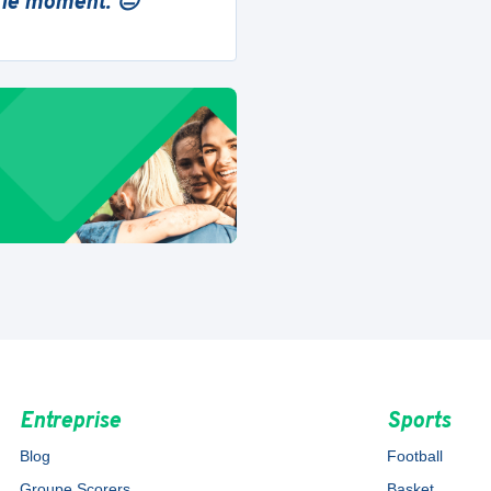
 le moment. 😔
Entreprise
Sports
Blog
Football
Groupe Scorers
Basket