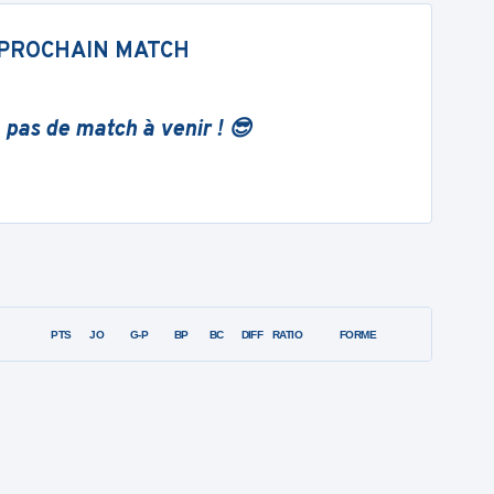
PROCHAIN MATCH
 pas de match à venir ! 😎
PTS
JO
G-P
BP
BC
DIFF
RATIO
FORME