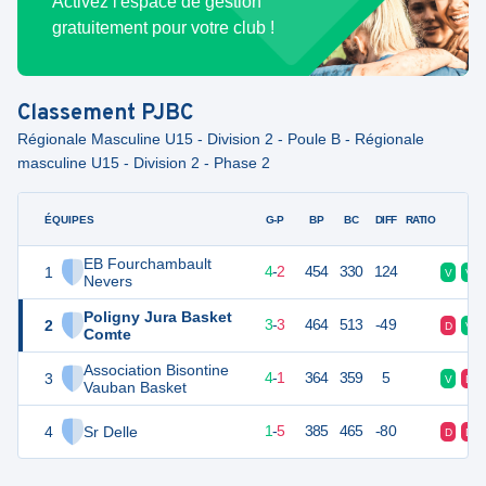
Activez l'espace de gestion
gratuitement pour votre club !
Classement
PJBC
Régionale Masculine U15 - Division 2 - Poule B - Régionale
masculine U15 - Division 2 - Phase 2
ÉQUIPES
PTS
JO
G-P
BP
BC
DIFF
RATIO
F
EB Fourchambault
1
10
6
4
-
2
454
330
124
V
V
Nevers
Poligny Jura Basket
2
9
6
3
-
3
464
513
-49
D
V
Comte
Association Bisontine
3
9
6
4
-
1
364
359
5
V
D
Vauban Basket
4
Sr Delle
7
6
1
-
5
385
465
-80
D
D