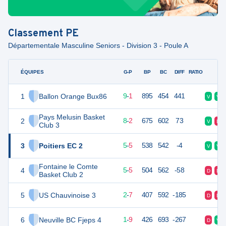
Classement
PE
Départementale Masculine Seniors - Division 3 - Poule A
ÉQUIPES
PTS
JO
G-P
BP
BC
DIFF
RATIO
F
1
Ballon Orange Bux86
19
10
9
-
1
895
454
441
V
V
Pays Melusin Basket
2
18
10
8
-
2
675
602
73
V
D
Club 3
3
Poitiers EC 2
15
10
5
-
5
538
542
-4
V
V
Fontaine le Comte
4
15
10
5
-
5
504
562
-58
D
D
Basket Club 2
5
US Chauvinoise 3
11
10
2
-
7
407
592
-185
D
D
6
Neuville BC Fjeps 4
11
10
1
-
9
426
693
-267
D
V