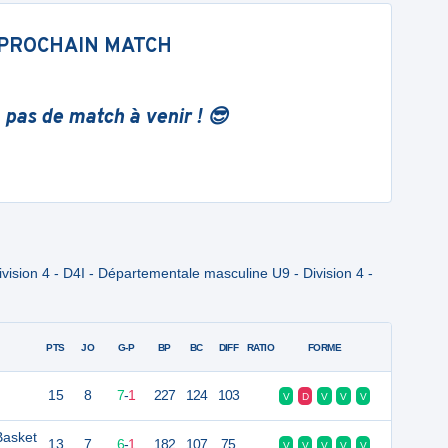
PROCHAIN MATCH
 pas de match à venir ! 😎
ision 4 - D4I - Départementale masculine U9 - Division 4 -
PTS
JO
G-P
BP
BC
DIFF
RATIO
FORME
15
8
7
-
1
227
124
103
V
D
V
V
V
Basket
13
7
6
-
1
182
107
75
V
V
V
V
V