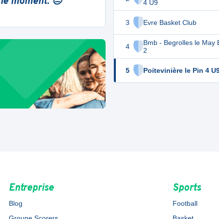
 le moment. 😔
4 U9
3
Evre Basket Club
Bmb - Begrolles le May 
4
2
5
Poitevinière le Pin 4 U
Entreprise
Sports
Blog
Football
Groupe Scorers
Basket