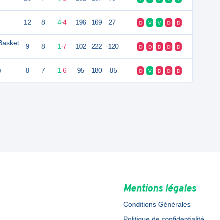
12
8
4
-
4
196
169
27
D
V
V
D
D
Basket
9
8
1
-
7
102
222
-120
D
D
D
D
D
9
8
7
1
-
6
95
180
-85
D
V
D
D
D
Mentions légales
Conditions Générales
Politique de confidentialité